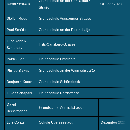
Grundschule an der Carl-Schurz-
David Schiwek
Oktober 2023
Straße
Steffen Roos
Grundschule Augsburger Strasse
Paul Schütte
Grundschule an der Robinsbalje
Luca Yannik
Fritz-Gansberg-Strasse
Szakmary
Patrick Bär
Grundschule Osterholz
Philipp Biskup
Grundschule an der Wigmodistraße
Benjamin Knecht
Grundschule Schönebeck
Lukas Schapals
Grundschule Nordstrasse
David
Grundschule Admiralstrasse
Beeckmanns
Luis Contu
Schule Überseestadt
Dezember 2022