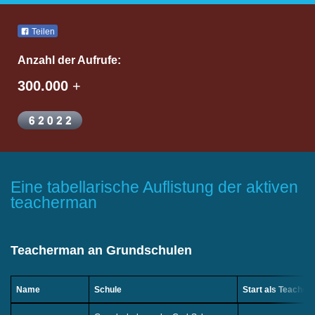
Teilen
Anzahl der Aufrufe:
300.000
+
Eine tabellarische Auflistung der aktiven
teacherman
Teacherman an Grundschulen
Name
Schule
Start als Teache